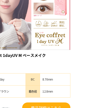
ret 1dayUV M ベースメイク
day
BC
8.70mm
ブラウン
着色経
12.8mm
円
商品詳細はこちら