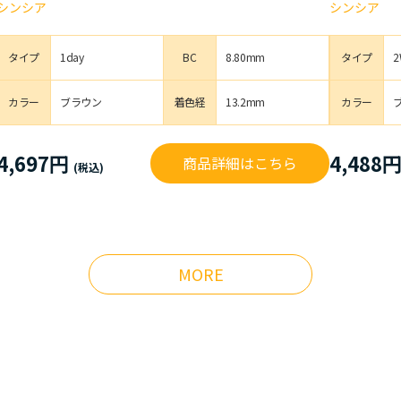
シンシア
シンシア
タイプ
1day
BC
8.80mm
タイプ
2
カラー
ブラウン
着色経
13.2mm
カラー
4,697円
4,488
商品詳細はこちら
MORE