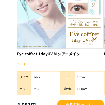
Eye coffret 1dayUV M シアーメイク
シード
タイプ
1day
BC
8.70mm
カラー
グレー
着色経
13.1mm
4,081円
商品詳細はこちら