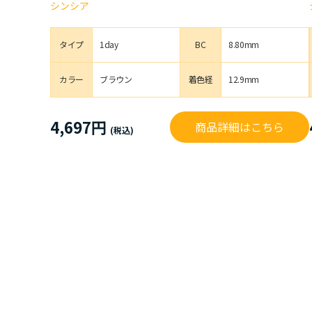
シンシア
タイプ
1day
BC
8.80mm
カラー
ブラウン
着色経
12.9mm
4,697円
商品詳細はこちら