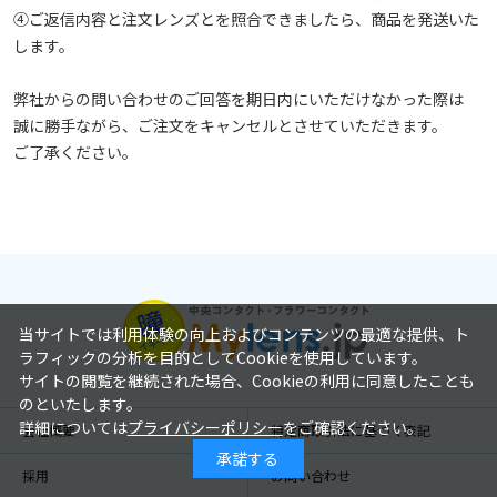
④ご返信内容と注文レンズとを照合できましたら、商品を発送いた
します。
弊社からの問い合わせのご回答を期日内にいただけなかった際は
誠に勝手ながら、ご注文をキャンセルとさせていただきます。
ご了承ください。
当サイトでは利用体験の向上およびコンテンツの最適な提供、ト
ラフィックの分析を目的としてCookieを使用しています。
サイトの閲覧を継続された場合、Cookieの利用に同意したことも
のといたします。
詳細については
プライバシーポリシー
をご確認ください。
会社概要
特定商取引法に基づく表記
承諾する
採用
お問い合わせ