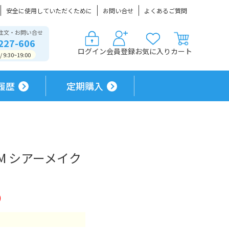
安全に使用していただくために
お問い合せ
よくあるご質問
注文・お問い合せ
227-606
ログイン
会員登録
お気に入り
カート
9:30~19:00
履歴
定期購入
yUV M シアーメイク