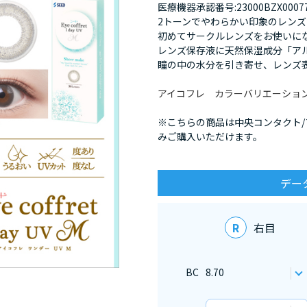
医療機器承認番号:23000BZX00077
2トーンでやわらかい印象のレンズ
初めてサークルレンズをお使いに
レンズ保存液に天然保湿成分「ア
瞳の中の水分を引き寄せ、レンズ
アイコフレ カラーバリエーショ
※こちらの商品は中央コンタクト
みご購入いただけます。
デー
R
右目
BC
8.70