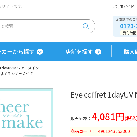
通販サイトです。
ご利用ガイド
お電話でのご
0120-
受付時間 / 
ーカーから探す
店舗を探す
購入
ret 1dayUV M シアーメイク
 1dayUV M シアーメイク
Eye coffret 1da
4,081円
商品コード
4961243253300