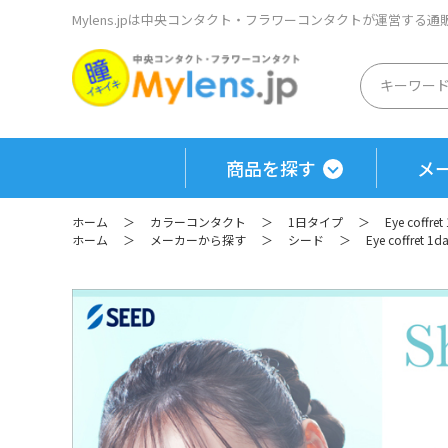
Mylens.jpは中央コンタクト・フラワーコンタクトが運営する
商品を探す
メ
ホーム
＞
カラーコンタクト
＞
1日タイプ
＞
Eye coff
ホーム
＞
メーカーから探す
＞
シード
＞
Eye coffret