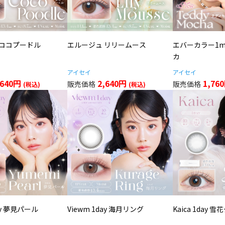
 ココプードル
エルージュ リリームース
エバーカラー1m
カ
アイセイ
アイセイ
,640円
2,640円
1,76
ay 夢見パール
Viewm 1day 海月リング
Kaica 1day 