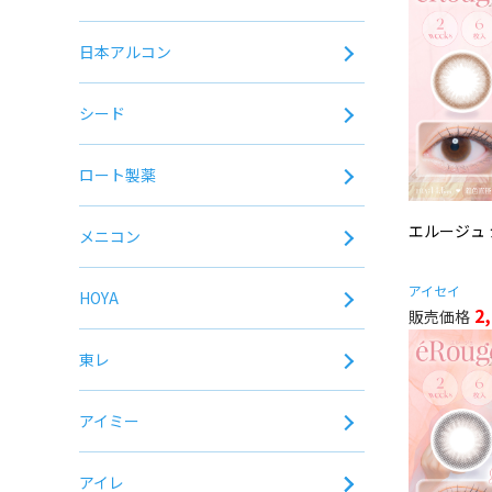
日本アルコン
シード
ロート製薬
エルージュ
メニコン
アイセイ
HOYA
2
東レ
アイミー
アイレ