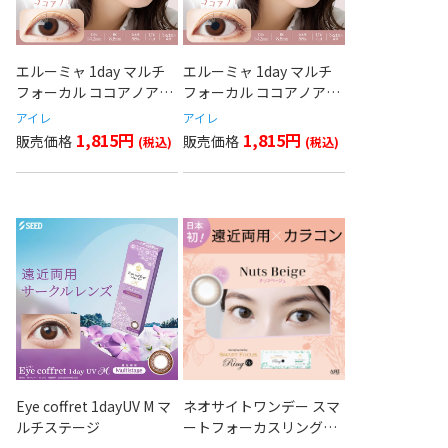
エルーミャ 1day マルチ
エルーミャ 1day マルチ
フォーカル ココアノア
フォーカル ココアノア
(ADD+1.50)
(ADD+0.75)
アイレ
アイレ
1,815円
1,815円
Eye coffret 1dayUV M マ
ネオサイトワンデー スマ
ルチステージ
ートフォーカスリングUV
ナッツベージュ(ADD