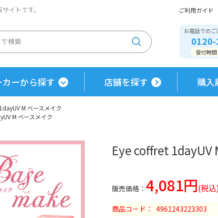
通販サイトです。
ご利用ガイド
お電話でのご
0120-
受付時間 / 
ーカーから探す
店舗を探す
購入
ret 1dayUV M ベースメイク
 1dayUV M ベースメイク
Eye coffret 1da
4,081円
商品コード
4961243223303