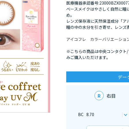
医療機器承認番号:23000BZX00077
ベースメイクはやさしく自然に瞳
め。
レンズ保存液に天然保湿成分「ア
瞳の中の水分を引き寄せ、レンズ
アイコフレ カラーバリエーショ
※こちらの商品は中央コンタクト
みご購入いただけます。
デー
R
右目
BC
8.70