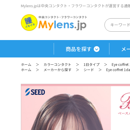
Mylens.jpは中央コンタクト・フラワーコンタクトが運営する
商品を探す
メ
ホーム
＞
カラーコンタクト
＞
1日タイプ
＞
Eye coff
ホーム
＞
メーカーから探す
＞
シード
＞
Eye coffret