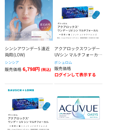
シンシアワンデーS 遠近
アクアロックスワンデー
両用(LOW)
UVシン マルチフォーカル
(High)
シンシア
ボシュロム
6,798円
ログインして表示する