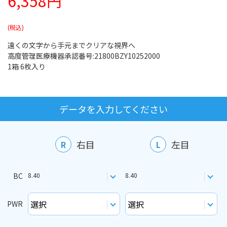
6,358円
遠くの文字から手元までクリアな視界へ
高度管理医療機器承認番号:21800BZY10252000
1箱 6枚入り
データを入力してください
右目
左目
R
L
BC
8.40
8.40
PWR