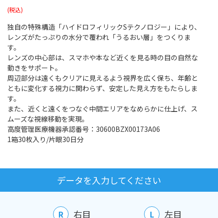
独自の特殊構造「ハイドロフィリックSテクノロジー」により、
レンズがたっぷりの水分で覆われ「うるおい層」をつくりま
す。
レンズの中心部は、スマホや本など近くを見る時の目の自然な
動きをサポート。
周辺部分は遠くもクリアに見えるよう視界を広く保ち、年齢と
ともに変化する視力に関わらず、安定した見え方をもたらしま
す。
また、近くと遠くをつなぐ中間エリアをなめらかに仕上げ、ス
ムーズな視線移動を実現。
高度管理医療機器承認番号：30600BZX00173A06
1箱30枚入り/片眼30日分
データを入力してください
右目
左目
R
L