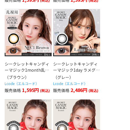
シークレットキャンディ
シークレットキャンディ
ーマジック1month乱視
ーマジック1day ラメグレ
用 NO.3ブラウン
ー
（ブラウン）
（グレー）
Lcode（エルコード）
Lcode（エルコード）
1,595円
2,486円