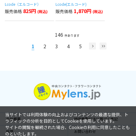
Lcode（エルコード）
Lcode(エルコード)
825円
1,870円
146
件あります
1
2
3
4
5
当サイトでは利用体験の向上およびコンテンツの最適な提供、ト
会社概要
特定商取引法に基づく表記
ラフィックの分析を目的としてCookieを使用しています。
サイトの閲覧を継続された場合、Cookieの利用に同意したことも
採用
お問い合わせ
のといたします。