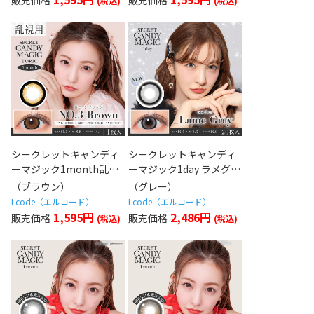
シークレットキャンディ
シークレットキャンディ
ーマジック1month乱視
ーマジック1day ラメグレ
用 NO.3ブラウン
ー
（ブラウン）
（グレー）
Lcode（エルコード）
Lcode（エルコード）
1,595円
2,486円