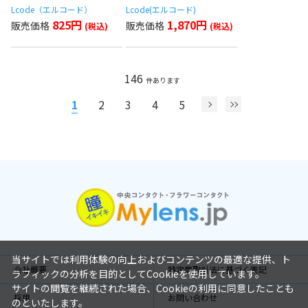
Lcode（エルコード）
Lcode(エルコード)
825円
1,870円
146
件あります
1
2
3
4
5
当サイトでは利用体験の向上およびコンテンツの最適な提供、ト
会社概要
特定商取引法に基づく表記
ラフィックの分析を目的としてCookieを使用しています。
サイトの閲覧を継続された場合、Cookieの利用に同意したことも
採用
お問い合わせ
のといたします。