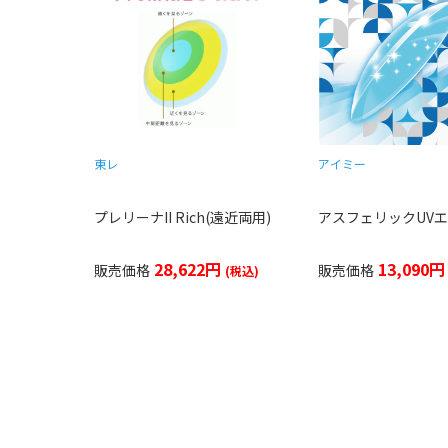
東レ
アイミー
プレリーナII Rich(遠近両用)
アスフェリックUVエア
28,622円
13,090