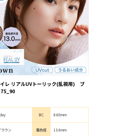
イレ リアルUVトーリック(乱視用) ブ
75_90
day
BC
8.60mm
ブラウン
着色経
13.0mm