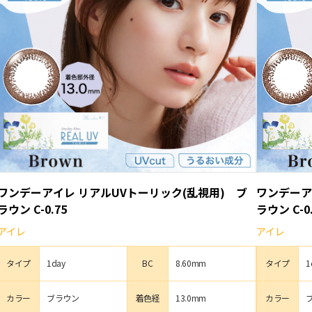
ワンデーアイレ リアルUVトーリック(乱視用) ブ
ワンデーア
ラウン C-0.75
ラウン C-0.
アイレ
アイレ
タイプ
1day
BC
8.60mm
タイプ
1
カラー
ブラウン
着色経
13.0mm
カラー