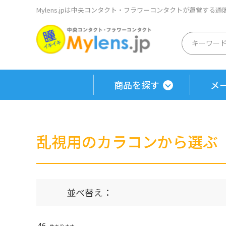
Mylens.jpは中央コンタクト・フラワーコンタクトが運営する
商品を探す
メ
乱視用のカラコンから選ぶ
並べ替え：
46