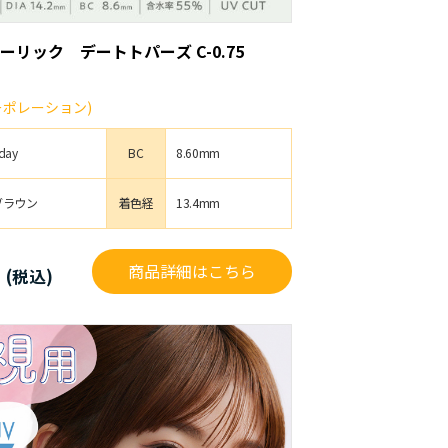
ーリック デートトパーズ C-0.75
コーポレーション)
day
BC
8.60mm
ブラウン
着色経
13.4mm
円
商品詳細はこちら