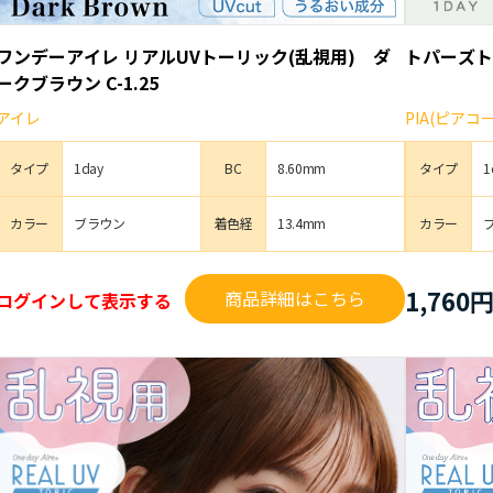
ワンデーアイレ リアルUVトーリック(乱視用) ダ
トパーズト
ークブラウン C-1.25
アイレ
PIA(ピア
タイプ
1day
BC
8.60mm
タイプ
1
カラー
ブラウン
着色経
13.4mm
カラー
1,760
商品詳細はこちら
ログインして表示する