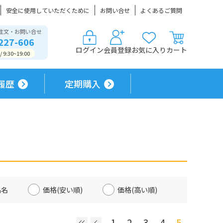
安全に使用していただくために
お問い合せ
よくあるご質問
注文・お問い合せ
227-606
ログイン
会員登録
お気に入り
カート
9:30~19:00
履歴
定期購入
品名
価格(安い順)
価格(高い順)
1
2
3
4
5