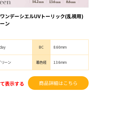
ワンデーシエルUVトーリック(乱視用)
ーン
day
BC
8.60mm
グリーン
着色経
13.6mm
商品詳細はこちら
て表示する