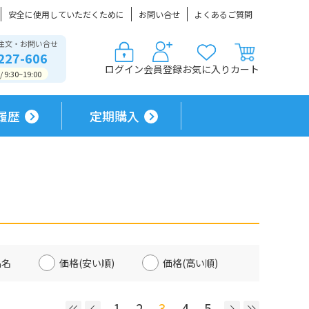
安全に使用していただくために
お問い合せ
よくあるご質問
注文・お問い合せ
227-606
ログイン
会員登録
お気に入り
カート
9:30~19:00
履歴
定期購入
品名
価格(安い順)
価格(高い順)
1
2
3
4
5