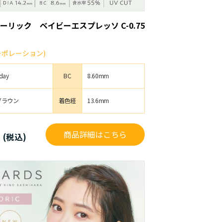
ーリック ベイビーエスプレッソ C-0.75
コーポレーション)
day
BC
8.60mm
ブラウン
着色経
13.6mm
円
商品詳細はこちら