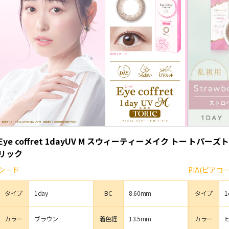
Eye coffret 1dayUV M スウィーティーメイク トー
トパーズト
リック
シード
PIA(ピア
タイプ
1day
BC
8.60mm
タイプ
1
カラー
ブラウン
着色経
13.5mm
カラー