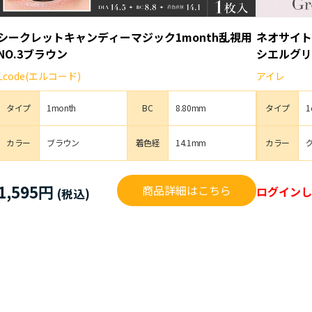
シークレットキャンディーマジック1month乱視用
ネオサイト
NO.3ブラウン
シエルグリ
Lcode(エルコード)
アイレ
タイプ
1month
BC
8.80mm
タイプ
1
カラー
ブラウン
着色経
14.1mm
カラー
1,595円
商品詳細はこちら
ログインし