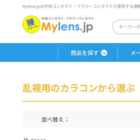
Mylens.jpは中央コンタクト・フラワーコンタクトが運営する
商品を探す
メ
乱視用のカラコンから選ぶ
並べ替え：
46