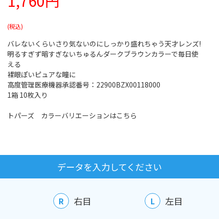
1,760円
バレないくらいさり気ないのにしっかり盛れちゃう天才レンズ!
明るすぎず暗すぎないちゅるんダークブラウンカラーで毎日使
える
裸眼ぽいピュアな瞳に
高度管理医療機器承認番号：22900BZX00118000
1箱 10枚入り
トパーズ カラーバリエーションはこちら
データを入力してください
右目
左目
R
L