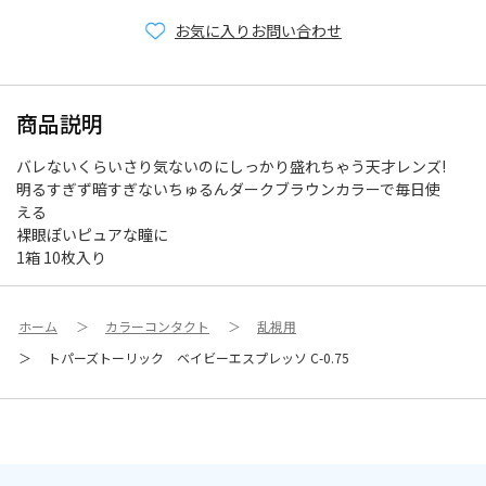
お気に入り
お問い合わせ
商品説明
バレないくらいさり気ないのにしっかり盛れちゃう天才レンズ!
明るすぎず暗すぎないちゅるんダークブラウンカラーで毎日使
える
裸眼ぽいピュアな瞳に
1箱 10枚入り
ホーム
＞
カラーコンタクト
＞
乱視用
＞
トパーズトーリック ベイビーエスプレッソ C-0.75