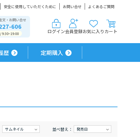
安全に使用していただくために
お問い合せ
よくあるご質問
注文・お問い合せ
227-606
ログイン
会員登録
お気に入り
カート
9:30~19:00
履歴
定期購入
：
並べ替え：
サムネイル
発売日