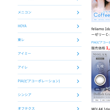
メニコン
HOYA
feliamo
ーゼリー C-1
東レ
PIA(ピアコ
1
アイミー
アイレ
PIA(ピアコーポレーション)
シンシア
オフテクス
MOLAK 1