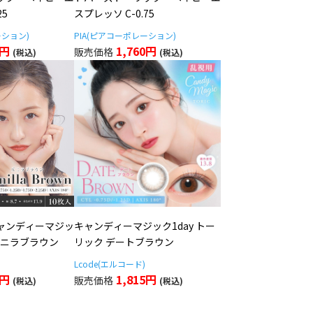
25
スプレッソ C-0.75
ーション)
PIA(ピアコーポレーション)
0円
1,760円
ャンディーマジッ
キャンディーマジック1day トー
 バニラブラウン
リック デートブラウン
Lcode(エルコード)
0円
1,815円