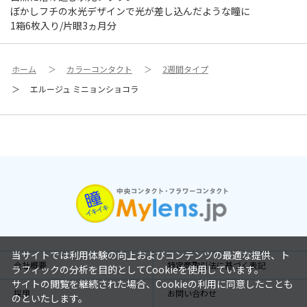
ぼかしフチの水光デザインで光が差し込んだような瞳に
1箱6枚入り/片眼3ヵ月分
ホーム
＞
カラーコンタクト
＞
2週間タイプ
＞
エルージュ ミニョンショコラ
当サイトでは利用体験の向上およびコンテンツの最適な提供、ト
会社概要
特定商取引法に基づく表記
ラフィックの分析を目的としてCookieを使用しています。
サイトの閲覧を継続された場合、Cookieの利用に同意したことも
採用
お問い合わせ
のといたします。