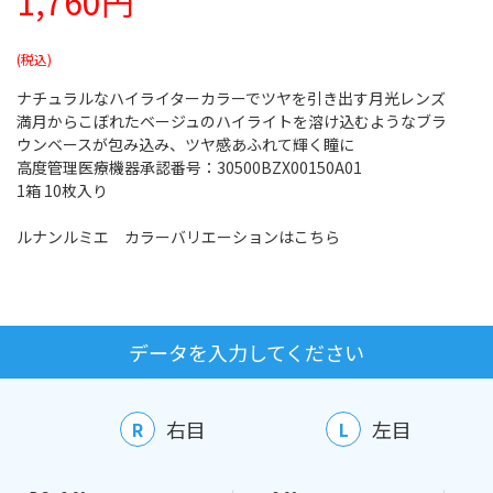
1,760円
ナチュラルなハイライターカラーでツヤを引き出す月光レンズ
満月からこぼれたベージュのハイライトを溶け込むようなブラ
ウンベースが包み込み、ツヤ感あふれて輝く瞳に
高度管理医療機器承認番号：30500BZX00150A01
1箱 10枚入り
ルナンルミエ カラーバリエーションはこちら
データを入力してください
右目
左目
R
L