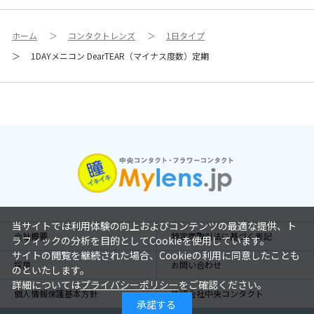
ホーム
＞
コンタクトレンズ
＞
1日タイプ
＞
1DAYメニコン DearTEAR（マイナス度数）定期
当サイトでは利用体験の向上およびコンテンツの最適な提供、ト
会社概要
特定商取引法に基づく表記
ラフィックの分析を目的としてCookieを使用しています。
サイトの閲覧を継続された場合、Cookieの利用に同意したことも
採用
お問い合わせ
のといたします。
詳細については
プライバシーポリシー
をご確認ください。
個人情報保護基本方針
株式会社中央コンタクト
承諾する