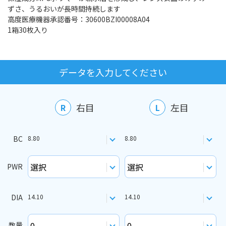
ずさ、うるおいが長時間持続します
高度医療機器承認番号：30600BZI00008A04
1箱30枚入り
データを入力してください
右目
左目
R
L
BC
8.80
8.80
PWR
DIA
14.10
14.10
数量