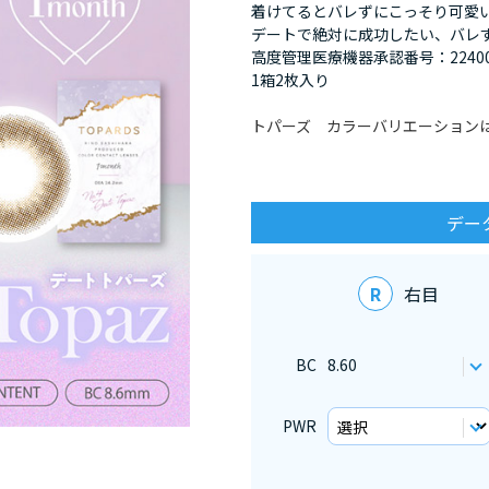
着けてるとバレずにこっそり可愛
デートで絶対に成功したい、バレ
高度管理医療機器承認番号：22400BZ
1箱2枚入り
トパーズ カラーバリエーション
デー
R
右目
BC
8.60
PWR