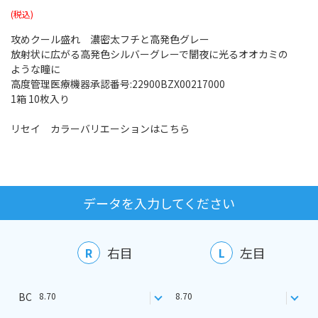
攻めクール盛れ 濃密太フチと高発色グレー
放射状に広がる高発色シルバーグレーで闇夜に光るオオカミの
ような瞳に
高度管理医療機器承認番号:22900BZX00217000
1箱 10枚入り
リセイ カラーバリエーションはこちら
データを入力してください
右目
左目
R
L
BC
8.70
8.70