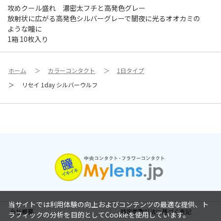
攻めクール盛れ 濃密太フチと高発色グレー
放射状に広がる高発色シルバーグレーで闇夜に光るオオカミの
ような瞳に
1箱 10枚入り
ホーム
＞
カラーコンタクト
＞
1日タイプ
＞
リセイ 1day シルバーウルフ
当サイトでは利用体験の向上およびコンテンツの最適な提供、ト
会社概要
特定商取引法に基づく表記
ラフィックの分析を目的としてCookieを使用しています。