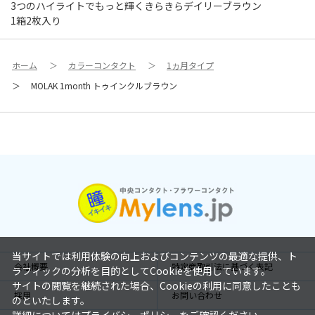
3つのハイライトでもっと輝くきらきらデイリーブラウン
1箱2枚入り
ホーム
＞
カラーコンタクト
＞
1ヵ月タイプ
＞
MOLAK 1month トゥインクルブラウン
当サイトでは利用体験の向上およびコンテンツの最適な提供、ト
会社概要
特定商取引法に基づく表記
ラフィックの分析を目的としてCookieを使用しています。
サイトの閲覧を継続された場合、Cookieの利用に同意したことも
採用
お問い合わせ
のといたします。