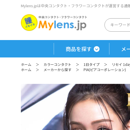
Mylens.jpは中央コンタクト・フラワーコンタクトが運営する
商品を探す
メ
ホーム
＞
カラーコンタクト
＞
1日タイプ
＞
リセイ 1d
ホーム
＞
メーカーから探す
＞
PIA(ピアコーポレーション)