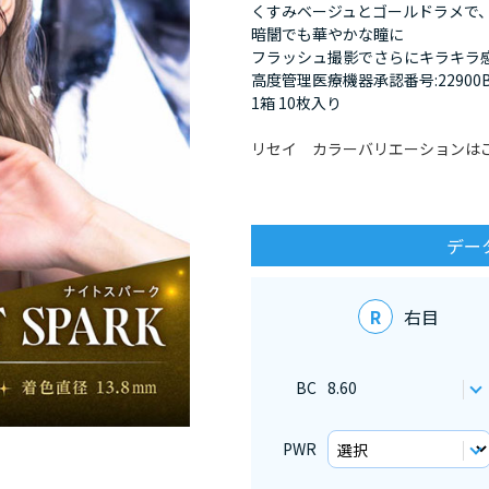
くすみベージュとゴールドラメで
暗闇でも華やかな瞳に
フラッシュ撮影でさらにキラキラ感
高度管理医療機器承認番号:22900BZ
1箱 10枚入り
リセイ カラーバリエーションは
デー
R
右目
BC
8.60
PWR