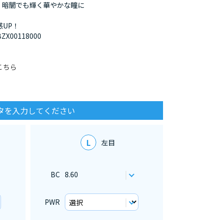
、暗闇でも輝く華やかな瞳に
UP！
X00118000
こちら
タを入力してください
L
左目
BC
8.60
PWR