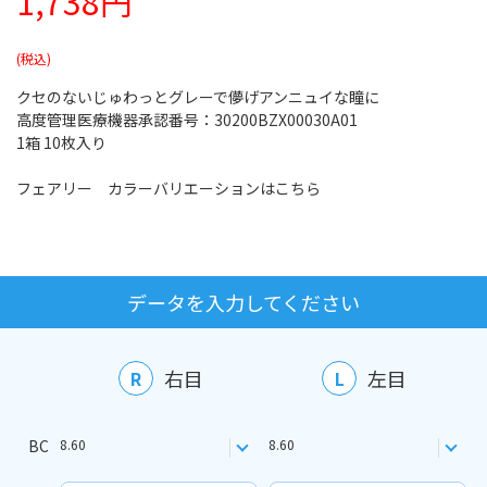
1,738円
クセのないじゅわっとグレーで儚げアンニュイな瞳に
高度管理医療機器承認番号：30200BZX00030A01
1箱 10枚入り
フェアリー カラーバリエーションはこちら
データを入力してください
右目
左目
R
L
BC
8.60
8.60