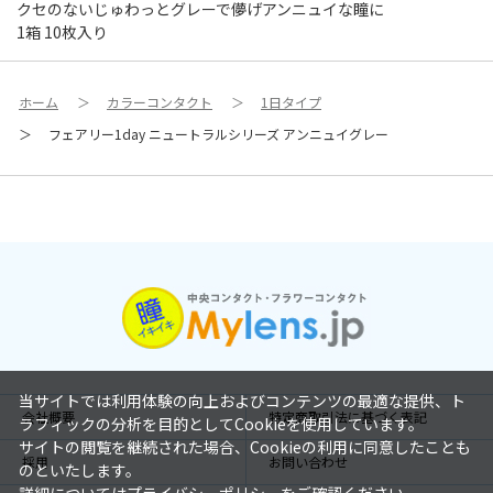
クセのないじゅわっとグレーで儚げアンニュイな瞳に
1箱 10枚入り
ホーム
＞
カラーコンタクト
＞
1日タイプ
＞
フェアリー1day ニュートラルシリーズ アンニュイグレー
当サイトでは利用体験の向上およびコンテンツの最適な提供、ト
会社概要
特定商取引法に基づく表記
ラフィックの分析を目的としてCookieを使用しています。
サイトの閲覧を継続された場合、Cookieの利用に同意したことも
採用
お問い合わせ
のといたします。