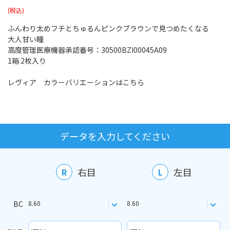
ふんわり太めフチとちゅるんピンクブラウンで見つめたくなる
大人甘い瞳
高度管理医療機器承認番号：30500BZI00045A09
1箱 2枚入り
レヴィア カラーバリエーションはこちら
データを入力してください
右目
左目
R
L
BC
8.60
8.60