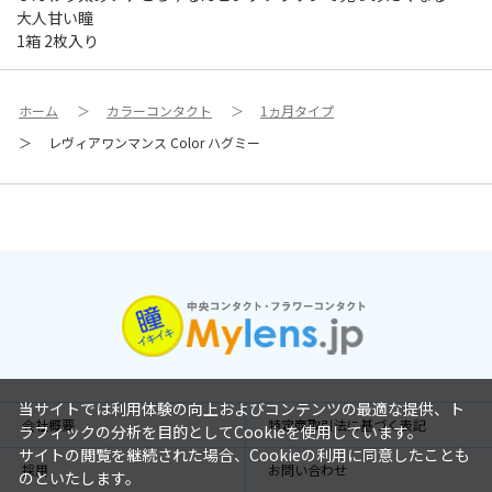
大人甘い瞳
1箱 2枚入り
ホーム
＞
カラーコンタクト
＞
1ヵ月タイプ
＞
レヴィアワンマンス Color ハグミー
当サイトでは利用体験の向上およびコンテンツの最適な提供、ト
会社概要
特定商取引法に基づく表記
ラフィックの分析を目的としてCookieを使用しています。
サイトの閲覧を継続された場合、Cookieの利用に同意したことも
採用
お問い合わせ
のといたします。