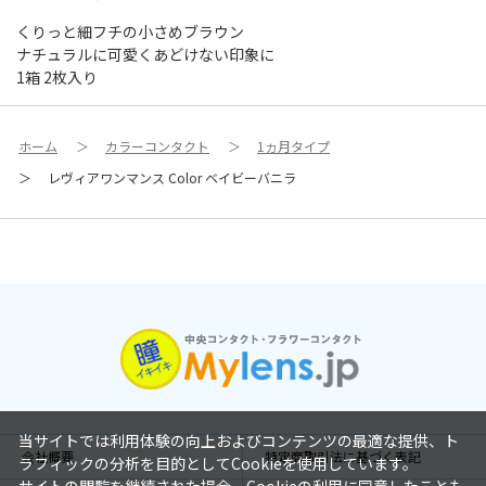
くりっと細フチの小さめブラウン
ナチュラルに可愛くあどけない印象に
1箱 2枚入り
ホーム
＞
カラーコンタクト
＞
1ヵ月タイプ
＞
レヴィアワンマンス Color ベイビーバニラ
当サイトでは利用体験の向上およびコンテンツの最適な提供、ト
会社概要
特定商取引法に基づく表記
ラフィックの分析を目的としてCookieを使用しています。