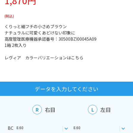
1,870円
くりっと細フチの小さめブラウン
ナチュラルに可愛くあどけない印象に
高度管理医療機器承認番号：30500BZI00045A09
1箱 2枚入り
レヴィア カラーバリエーションはこちら
データを入力してください
右目
左目
R
L
BC
8.60
8.60