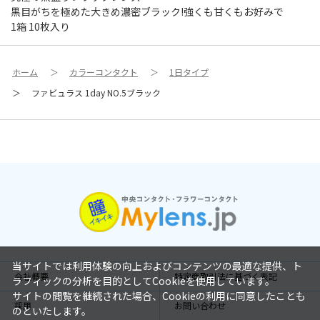
黒目がちを極めた大きめ濃密ブラック!強くも甘くもお好みで
1箱 10枚入り
ホーム
＞
カラーコンタクト
＞
1日タイプ
＞
ファビュラス 1day NO.5ブラック
当サイトでは利用体験の向上およびコンテンツの最適な提供、ト
会社概要
特定商取引法に基づく表記
ラフィックの分析を目的としてCookieを使用しています。
サイトの閲覧を継続された場合、Cookieの利用に同意したことも
採用
お問い合わせ
のといたします。