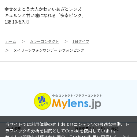
幸せをまとう大人かわいいあざとレンズ
キュルンと甘い瞳になれる「多幸ピンク」
1箱 10枚入り
ホーム
＞
カラーコンタクト
＞
1日タイプ
＞
メイリーシフォンワンデー シフォンピンク
当サイトでは利用体験の向上およびコンテンツの最適な提供、ト
会社概要
特定商取引法に基づく表記
ラフィックの分析を目的としてCookieを使用しています。