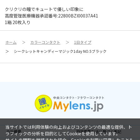
クリクリの瞳でキュートで優しい印象に
高度管理医療機器承認番号:22800BZI00037A41
1箱 20枚入り
ホーム
＞
カラーコンタクト
＞
1日タイプ
＞
シークレットキャンディーマジック1day NO.5ブラック
当サイトでは利用体験の向上およびコンテンツの最適な提供、ト
会社概要
特定商取引法に基づく表記
ラフィックの分析を目的としてCookieを使用しています。