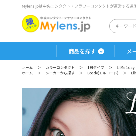
Mylens.jpは中央コンタクト・フラワーコンタクトが運営する
商品を探す
メ
ホーム
＞
カラーコンタクト
＞
1日タイプ
＞
LilMe 1d
ホーム
＞
メーカーから探す
＞
Lcode(エルコード)
＞
Li