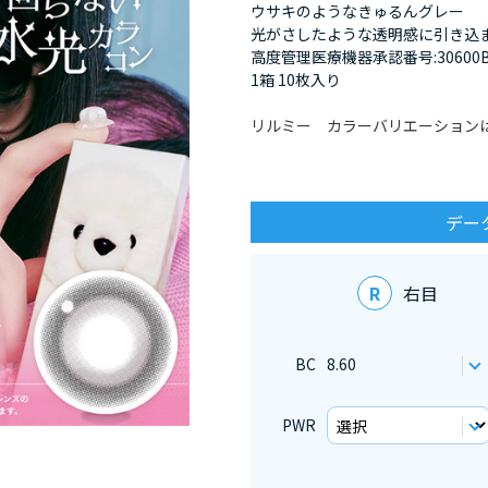
ウサキのようなきゅるんグレー
光がさしたような透明感に引き込
高度管理医療機器承認番号:30600BZX00
1箱 10枚入り
リルミー カラーバリエーション
デー
R
右目
BC
8.60
PWR