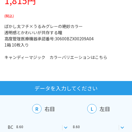
1,815円
ぼかし太フチ×うるみグレーの絶妙カラー
透明感とかわいいが共存する瞳
高度管理医療機器承認番号:30600BZX00209A04
1箱 10枚入り
キャンディーマジック カラーバリエーションはこちら
データを入力してください
右目
左目
R
L
BC
8.60
8.60