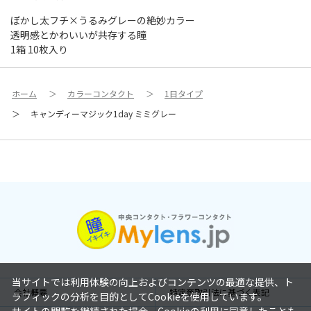
ぼかし太フチ×うるみグレーの絶妙カラー
透明感とかわいいが共存する瞳
1箱 10枚入り
ホーム
＞
カラーコンタクト
＞
1日タイプ
＞
キャンディーマジック1day ミミグレー
当サイトでは利用体験の向上およびコンテンツの最適な提供、ト
会社概要
特定商取引法に基づく表記
ラフィックの分析を目的としてCookieを使用しています。