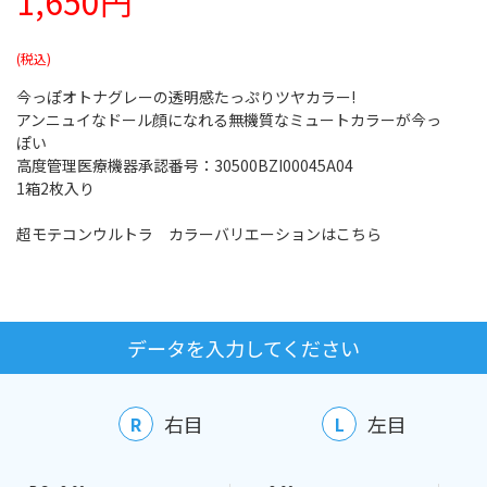
1,650円
今っぽオトナグレーの透明感たっぷりツヤカラー!
アンニュイなドール顔になれる無機質なミュートカラーが今っ
ぽい
高度管理医療機器承認番号：30500BZI00045A04
1箱2枚入り
超モテコンウルトラ カラーバリエーションはこちら
データを入力してください
右目
左目
R
L