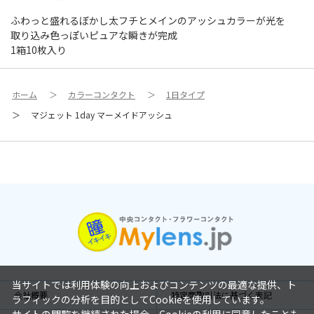
ふわっと盛れるぼかし太フチとメインのアッシュカラーが光を
取り込み色っぽいピュアな瞬きが完成
1箱10枚入り
ホーム
＞
カラーコンタクト
＞
1日タイプ
＞
マジェット 1day マーメイドアッシュ
当サイトでは利用体験の向上およびコンテンツの最適な提供、ト
会社概要
特定商取引法に基づく表記
ラフィックの分析を目的としてCookieを使用しています。