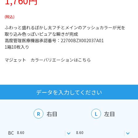
1,760円
ふわっと盛れるぼかし太フチとメインのアッシュカラーが光を
取り込み色っぽいピュアな瞬きが完成
高度管理医療機器承認番号：22700BZX002037A01
1箱10枚入り
マジェット カラーバリエーションはこちら
データを入力してください
右目
左目
R
L
BC
8.60
8.60