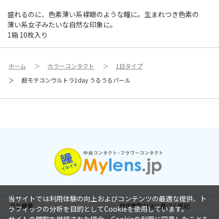
盛れるのに、色素薄い系裸眼のような瞳に。生まれつき色素の
薄い系女子みたいな自然な印象に。
1箱 10枚入り
ホーム
＞
カラーコンタクト
＞
1日タイプ
＞
超モテコンウルトラ1day うるうるパール
当サイトでは利用体験の向上およびコンテンツの最適な提供、ト
会社概要
特定商取引法に基づく表記
ラフィックの分析を目的としてCookieを使用しています。