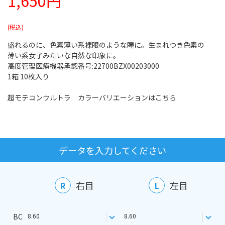
1,650円
盛れるのに、色素薄い系裸眼のような瞳に。生まれつき色素の
薄い系女子みたいな自然な印象に。
高度管理医療機器承認番号:22700BZX00203000
1箱 10枚入り
超モテコンウルトラ カラーバリエーションはこちら
データを入力してください
右目
左目
R
L
BC
8.60
8.60