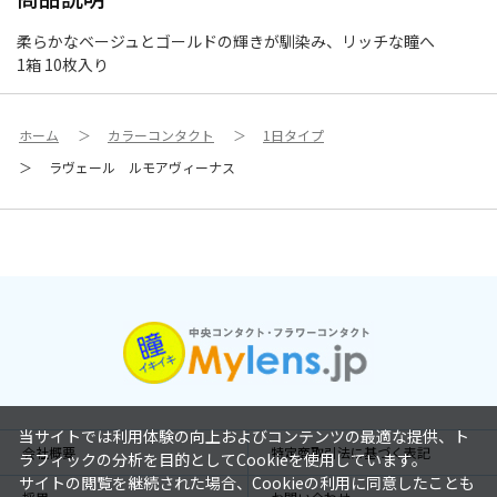
柔らかなベージュとゴールドの輝きが馴染み、リッチな瞳へ
1箱 10枚入り
ホーム
＞
カラーコンタクト
＞
1日タイプ
＞
ラヴェール ルモアヴィーナス
当サイトでは利用体験の向上およびコンテンツの最適な提供、ト
会社概要
特定商取引法に基づく表記
ラフィックの分析を目的としてCookieを使用しています。
サイトの閲覧を継続された場合、Cookieの利用に同意したことも