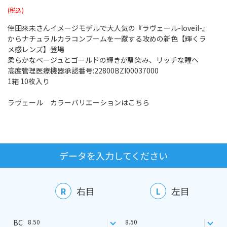
倖田來未さんイメージモデルで大人気の『ラヴェール-loveil-』
からナチュラルカラコンブームを一蹴する攻めの新色【輝くラ
メ感レンズ】登場
柔らかなベージュとゴールドの輝きが馴染み、リッチな瞳へ
高度管理医療機器承認番号:22800BZI00037000
1箱 10枚入り
ラヴェール カラーバリエーションはこちら
データを入力してください
右目
左目
R
L
BC
8.50
8.50