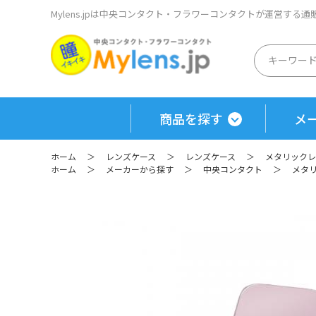
Mylens.jpは中央コンタクト・フラワーコンタクトが運営する
商品を探す
メ
ホーム
＞
レンズケース
＞
レンズケース
＞
メタリックレン
ホーム
＞
メーカーから探す
＞
中央コンタクト
＞
メタリ