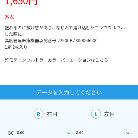
1,650円
盛れるのに抜け感があり、なじんで溶け込む茶コンでウルウル
した瞳に。
高度管理医療機器承認番号:22500BZX00066000
1箱 2枚入り
超モテコンウルトラ カラーバリエーションはこちら
データを入力してください
右目
左目
R
L
BC
8.60
8.60