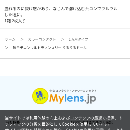
盛れるのに抜け感があり、なじんで溶け込む茶コンでウルウル
した瞳に。
1箱 2枚入り
ホーム
＞
カラーコンタクト
＞
1ヵ月タイプ
＞
超モテコンウルトラマンスリー うるうるドール
当サイトでは利用体験の向上およびコンテンツの最適な提供、ト
会社概要
特定商取引法に基づく表記
ラフィックの分析を目的としてCookieを使用しています。