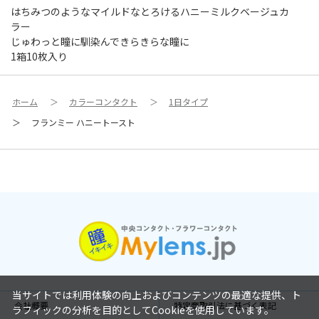
はちみつのようなマイルドなとろけるハニーミルクベージュカ
ラー
じゅわっと瞳に馴染んできらきらな瞳に
1箱10枚入り
ホーム
＞
カラーコンタクト
＞
1日タイプ
＞
フランミー ハニートースト
当サイトでは利用体験の向上およびコンテンツの最適な提供、ト
会社概要
特定商取引法に基づく表記
ラフィックの分析を目的としてCookieを使用しています。