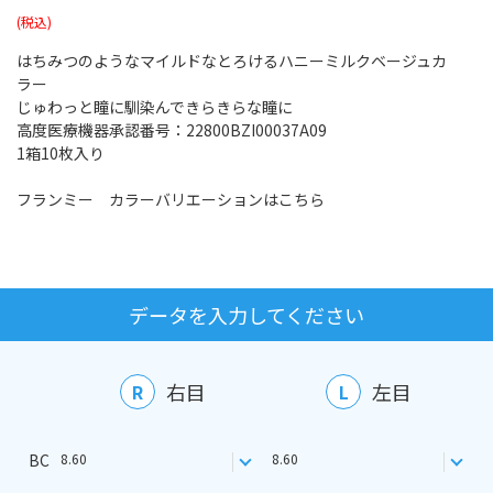
はちみつのようなマイルドなとろけるハニーミルクベージュカ
ラー
じゅわっと瞳に馴染んできらきらな瞳に
高度医療機器承認番号：22800BZI00037A09
1箱10枚入り
フランミー カラーバリエーションはこちら
データを入力してください
右目
左目
R
L
BC
8.60
8.60