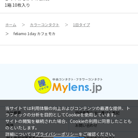
1箱 10枚入り
ホーム
＞
カラーコンタクト
＞
1日タイプ
＞
feliamo 1day カフェモカ
当サイトでは利用体験の向上およびコンテンツの最適な提供、ト
会社概要
特定商取引法に基づく表記
ラフィックの分析を目的としてCookieを使用しています。
サイトの閲覧を継続された場合、Cookieの利用に同意したことも
採用
お問い合わせ
のといたします。
詳細については
プライバシーポリシー
をご確認ください。
個人情報保護基本方針
株式会社中央コンタクト