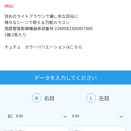
甘めのライトブラウンで優し気な目元に
様々なシーンで使える万能カラコン
高度管理医療機器承認番号:22400BZX00457000
1箱 1枚入り
チュチュ カラーバリエーションはこちら
データを入力してください
右目
左目
R
L
BC
8.80
8.80