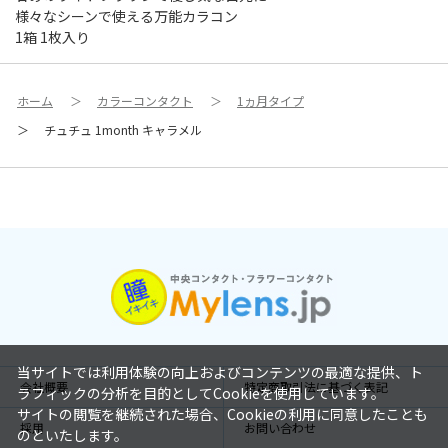
様々なシーンで使える万能カラコン
1箱 1枚入り
ホーム
＞
カラーコンタクト
＞
1ヵ月タイプ
＞
チュチュ 1month キャラメル
当サイトでは利用体験の向上およびコンテンツの最適な提供、ト
会社概要
特定商取引法に基づく表記
ラフィックの分析を目的としてCookieを使用しています。
サイトの閲覧を継続された場合、Cookieの利用に同意したことも
採用
お問い合わせ
のといたします。