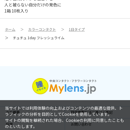
人と被らない自分だけの発色に
1箱 10枚入り
ホーム
＞
カラーコンタクト
＞
1日タイプ
＞
チュチュ 1day フレッシュライム
当サイトでは利用体験の向上およびコンテンツの最適な提供、ト
会社概要
特定商取引法に基づく表記
ラフィックの分析を目的としてCookieを使用しています。
サイトの閲覧を継続された場合、Cookieの利用に同意したことも
採用
お問い合わせ
のといたします。