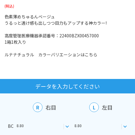
色素薄めちゅるんベージュ
うるっと透け感も出しつつ目力もアップする神カラー!
高度管理医療機器承認番号：22400BZX00457000
1箱1枚入り
ルナナチュラル カラーバリエーションはこちら
データを入力してください
右目
左目
R
L
BC
8.80
8.80