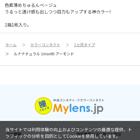
色素薄めちゅるんベージュ
うるっと透け感も出しつつ目力もアップする神カラー!
1箱1枚入り。
ホーム
＞
カラーコンタクト
＞
1ヵ月タイプ
＞
ルナナチュラル 1month アーモンド
当サイトでは利用体験の向上およびコンテンツの最適な提供、ト
会社概要
特定商取引法に基づく表記
ラフィックの分析を目的としてCookieを使用しています。