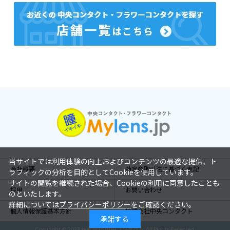
当サイトでは利用体験の向上およびコンテンツの最適な提供、ト
会社概要
特定商取引法に基づく表記
ラフィックの分析を目的としてCookieを使用しています。
サイトの閲覧を継続された場合、Cookieの利用に同意したことも
採用
お問い合わせ
のといたします。
詳細については
プライバシーポリシー
をご確認ください。
個人情報保護基本方針
株式会社中央コンタクト
承諾する
Copyright © 2023 株式会社 中央コンタクト.All Rights Reserved.